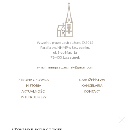
Wszelkie prawa zastrzeżone © 2015
Parafia pw. NNMP w Szczecinku.
ul. 3-go Maja 1a
78-400 Szczecinek
e-mail:
nnmpszczecinek@gmail.com
STRONA GŁÓWNA
NABOŻEŃSTWA
HISTORIA
KANCELARIA
AKTUALNOŚCI
KONTAKT
INTENCJE MSZY
projekt / wykonanie strony www
graffik.com.pl
UŻYWAMY PLIKÓW COOKIES,