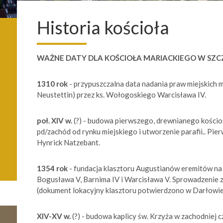
Historia kościoła
WAŻNE DATY DLA KOŚCIOŁA MARIACKIEGO W SZC
1310 rok
- przypuszczalna data nadania praw miejskich mi
Neustettin) przez ks. Wołogoskiego Warcisława IV.
poł. XIV w.
(?) - budowa pierwszego, drewnianego kościo
pd/zachód od rynku miejskiego i utworzenie parafii.. P
Hynrick Natzebant.
1354 rok
- fundacja klasztoru Augustianów eremitów na 
Bogusława V, Barnima IV i Warcisława V. Sprowadzenie 
(dokument lokacyjny klasztoru potwierdzono w Darłowie
XIV-XV w.
(?) - budowa kaplicy św. Krzyża w zachodniej c