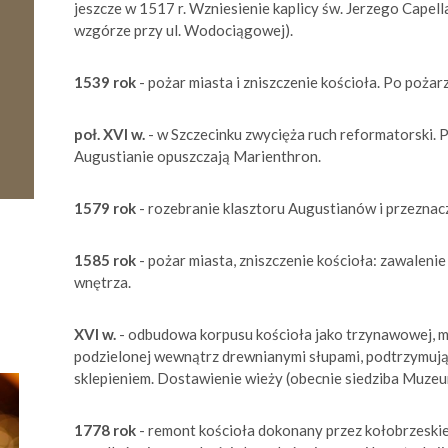
jeszcze w 1517 r. Wzniesienie kaplicy św. Jerzego Capell
wzgórze przy ul. Wodociągowej).
1539 rok
- pożar miasta i zniszczenie kościoła. Po poż
poł. XVI w.
- w Szczecinku zwycięża ruch reformatorski. P
Augustianie opuszczają Marienthron.
1579 rok
- rozebranie klasztoru Augustianów i przeznac
1585 rok
- pożar miasta, zniszczenie kościoła: zawaleni
wnętrza.
XVI w.
- odbudowa korpusu kościoła jako trzynawowej, mur
podzielonej wewnątrz drewnianymi słupami, podtrzymują
sklepieniem. Dostawienie wieży (obecnie siedziba Muze
1778 rok
- remont kościoła dokonany przez kołobrzeskieg