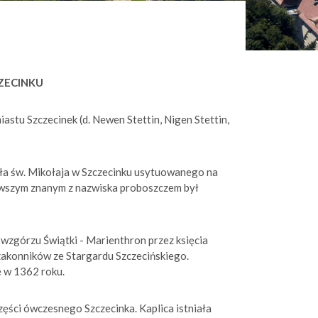
ZECINKU
astu Szczecinek (d. Newen Stettin, Nigen Stettin,
ła św. Mikołaja w Szczecinku usytuowanego na
ierwszym znanym z nazwiska proboszczem był
wzgórzu Świątki - Marienthron przez księcia
zakonników ze Stargardu Szczecińskiego.
 w 1362 roku.
zęści ówczesnego Szczecinka. Kaplica istniała