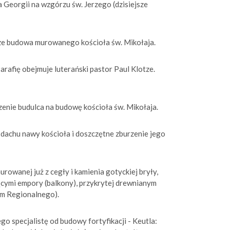
a Georgii na wzgórzu św. Jerzego (dzisiejsze
arze budowa murowanego kościoła św. Mikołaja.
arafię obejmuje luterański pastor Paul Klotze.
zenie budulca na budowę kościoła św. Mikołaja.
e dachu nawy kościoła i doszczętne zburzenie jego
owanej już z cegły i kamienia gotyckiej bryły,
cymi empory (balkony), przykrytej drewnianym
um Regionalnego).
o specjalistę od budowy fortyfikacji - Keutla: