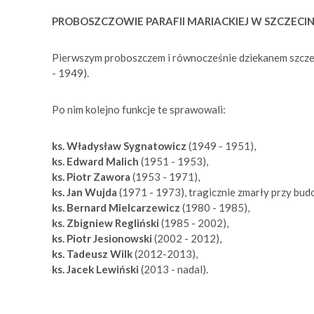
PROBOSZCZOWIE PARAFII MARIACKIEJ W SZCZECI
Pierwszym proboszczem i równocześnie dziekanem szcze
- 1949).
Po nim kolejno funkcje te sprawowali:
ks. Władysław Sygnatowicz
(1949 - 1951),
ks. Edward Malich
(1951 - 1953),
ks. Piotr Zawora
(1953 - 1971),
ks. Jan Wujda
(1971 - 1973), tragicznie zmarły przy b
ks. Bernard Mielcarzewicz
(1980 - 1985),
ks. Zbigniew Regliński
(1985 - 2002),
ks. Piotr Jesionowski
(2002 - 2012),
ks. Tadeusz Wilk
(2012-2013),
ks. Jacek Lewiński
(2013 - nadal).