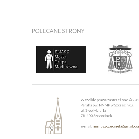
POLECANE STRONY
Wszelkie prawa zastrzeżone © 20
Parafia pw. NNMP w Szczecinku.
ul. 3-go Maja 1a
78-400 Szczecinek
e-mail:
nnmpszczecinek@gmail.c