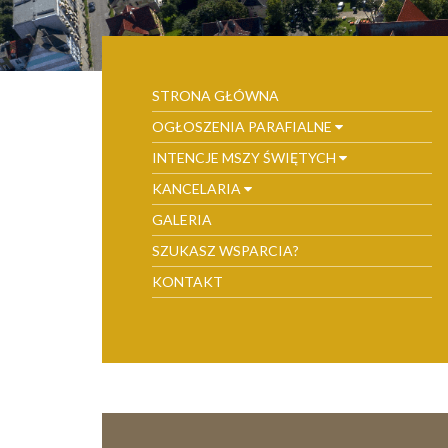
STRONA GŁÓWNA
OGŁOSZENIA PARAFIALNE
INTENCJE MSZY ŚWIĘTYCH
KANCELARIA
GALERIA
SZUKASZ WSPARCIA?
KONTAKT