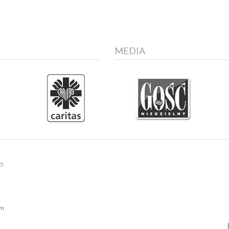
MEDIA
15
om