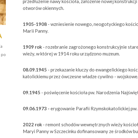
przedłużenie nawy kościoła, założenie nowej konstrukcji
otworów okiennych.
1905-1908
- wzniesienie nowego, neogotyckiego kościoł
Marii Panny.
A
ja
1909 rok
- rozebranie zagrożonego konstrukcyjnie stare
wieży, w której w 1914 roku urządzono muzeum.
 po
08.09.1945
- przekazanie kluczy do ewangelickiego kośc
a
katolickiemu przez ówczesne władze cywilno - wojskowe
09.1945
- poświęcenie kościoła pw. Narodzenia Najświę
09.06.1973 -
erygowanie Parafii Rzymskokatolickiej pw
2022 rok
- remont schodów wewnętrznych wieży kościoł
Maryi Panny w Szczecinku dofinansowany ze środków 