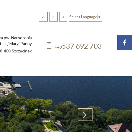
A
Select Language
▼
A
A
ka pw. Narodzenia
tszej Maryi Panny
537 692 703
+48
 78-400 Szczecinek