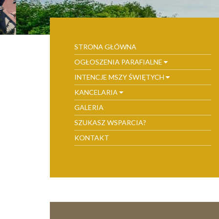
STRONA GŁÓWNA
OGŁOSZENIA PARAFIALNE
INTENCJE MSZY ŚWIĘTYCH
KANCELARIA
GALERIA
SZUKASZ WSPARCIA?
KONTAKT