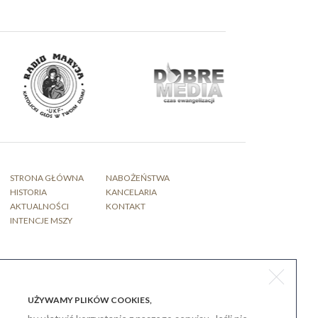
STRONA GŁÓWNA
NABOŻEŃSTWA
HISTORIA
KANCELARIA
AKTUALNOŚCI
KONTAKT
INTENCJE MSZY
projekt / wykonanie strony www
graffik.com.pl
UŻYWAMY PLIKÓW COOKIES,