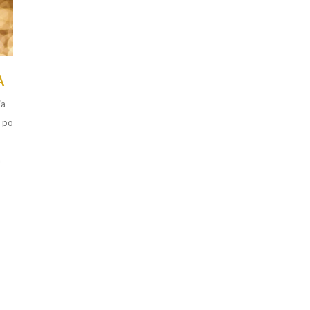
A
ja
 po
a