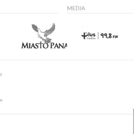
MEDIA
15
om