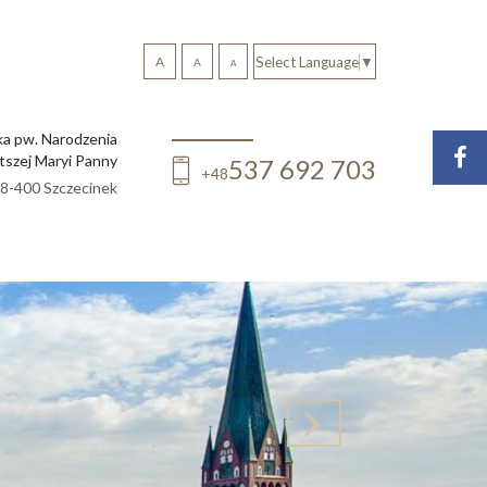
A
Select Language
▼
A
A
ka pw. Narodzenia
tszej Maryi Panny
537 692 703
+48
 78-400 Szczecinek