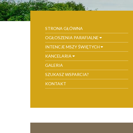
STRONA GŁÓWNA
OGŁOSZENIA PARAFIALNE
INTENCJE MSZY ŚWIĘTYCH
KANCELARIA
GALERIA
SZUKASZ WSPARCIA?
KONTAKT