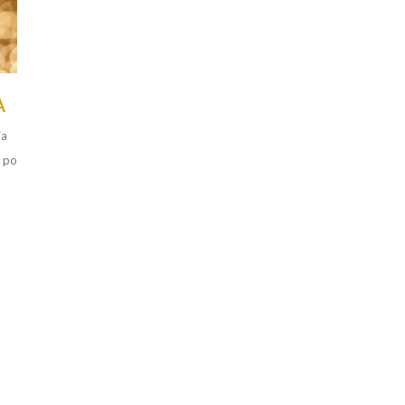
A
ja
 po
a