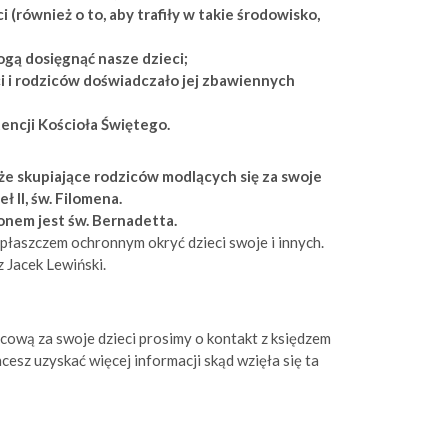
 (również o to, aby trafiły w takie środowisko,
ogą dosięgnąć nasze dzieci;
eci i rodziców doświadczało jej zbawiennych
tencji Kościoła Świętego.
róże skupiające rodziców modlących się za swoje
eł II, św. Filomena.
ronem jest św. Bernadetta.
płaszczem ochronnym okryć dzieci swoje i innych.
 Jacek Lewiński.
ńcową za swoje dzieci prosimy o kontakt z księdzem
cesz uzyskać więcej informacji skąd wzięła się ta