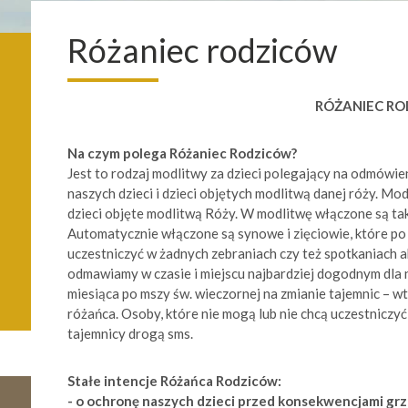
Różaniec rodziców
RÓŻANIEC R
Na czym polega Różaniec Rodziców?
Jest to rodzaj modlitwy za dzieci polegający na odmówien
naszych dzieci i dzieci objętych modlitwą danej róży. Mod
dzieci objęte modlitwą Róży. W modlitwę włączone są takż
Automatycznie włączone są synowe i zięciowie, które po ś
uczestniczyć w żadnych zebraniach czy też spotkaniach a
odmawiamy w czasie i miejscu najbardziej dogodnym dla n
miesiąca po mszy św. wieczornej na zmianie tajemnic – 
różańca. Osoby, które nie mogą lub nie chcą uczestniczy
tajemnicy drogą sms.
Stałe intencje Różańca Rodziców:
- o ochronę naszych dzieci przed konsekwencjami gr