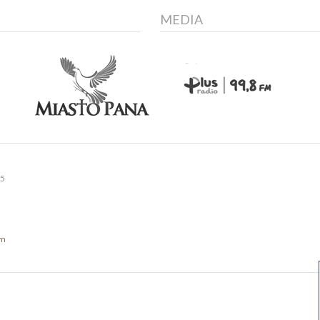
MEDIA
15
om