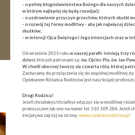
- o pełnię błogosławieństwa Bożego dla naszych dzieci
w którym najlepiej się będą rozwijać);
- o uzdrowienie przyczyn grzechów, których skutki m
- o rozwój tej formy modlitwy - aby jak najwięcej dzi
skutków;
- w intencji Ojca Świętego i Jego intencjach oraz w in
Od września 2015 roku
w naszej parafii istnieją trzy 
dzieci
, których patronami są:
św. Ojciec Pio, św. Jan Paw
W chwili obecnej tworzy się czwarta róża, której pat
Zachęcamy do przyłączenia się do wspólnej modlitwy, by 
Opiekunem Różańca Rodziców jest nasz ksiądz proboszcz
Drogi Rodzicu!
Jeżeli chciałabyś/chciałbyś włączyć się w modlitwę róża
proboszczem lub sms na numer tel. 510 109 284. Jeżeli ch
inicjatywa zajrzyj na stronę:
www.rozaniecrodzicow.pl