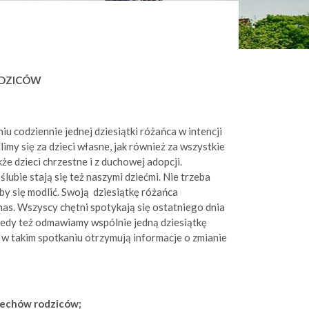
ODZICÓW
iu codziennie jednej dziesiątki różańca w intencji
limy się za dzieci własne, jak również za wszystkie
e dzieci chrzestne i z duchowej adopcji.
lubie stają się też naszymi dziećmi. Nie trzeba
by się modlić. Swoją dziesiątkę różańca
as. Wszyscy chętni spotykają się ostatniego dnia
wtedy też odmawiamy wspólnie jedną dziesiątkę
ć w takim spotkaniu otrzymują informacje o zmianie
zechów rodziców;