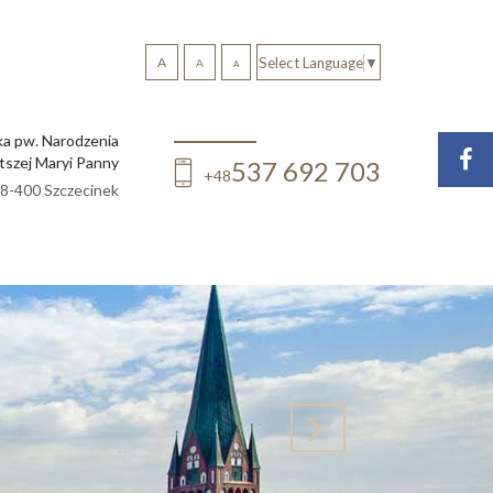
A
Select Language
▼
A
A
ka pw. Narodzenia
tszej Maryi Panny
537 692 703
+48
 78-400 Szczecinek