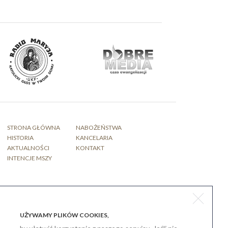
STRONA GŁÓWNA
NABOŻEŃSTWA
HISTORIA
KANCELARIA
AKTUALNOŚCI
KONTAKT
INTENCJE MSZY
projekt / wykonanie strony www
graffik.com.pl
UŻYWAMY PLIKÓW COOKIES,